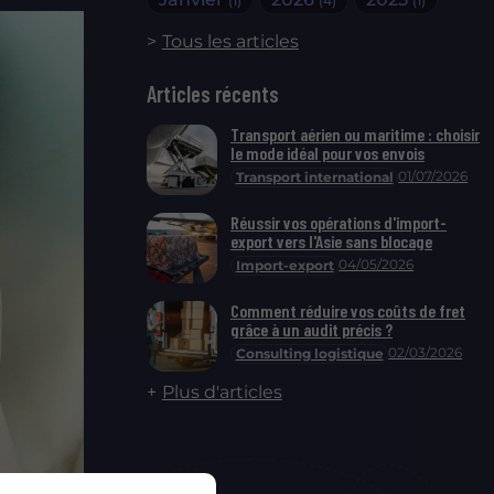
(1)
(4)
(1)
Tous les articles
Articles récents
Transport aérien ou maritime : choisir
le mode idéal pour vos envois
01/07/2026
Transport international
Réussir vos opérations d'import-
export vers l'Asie sans blocage
04/05/2026
Import-export
Comment réduire vos coûts de fret
grâce à un audit précis ?
02/03/2026
Consulting logistique
Plus d'articles