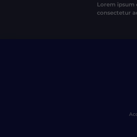
Lorem ipsum d
consectetur ad
Acc