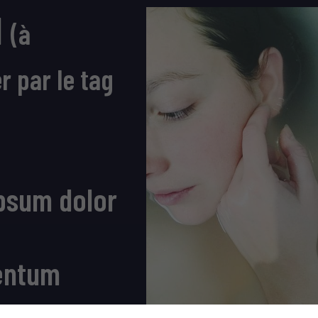
1
(à
 par le tag
psum dolor
entum