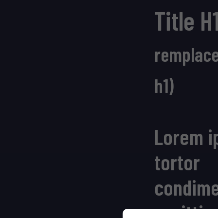
Title H
remplacer
h1)
Lorem i
tortor
condim
sagittis