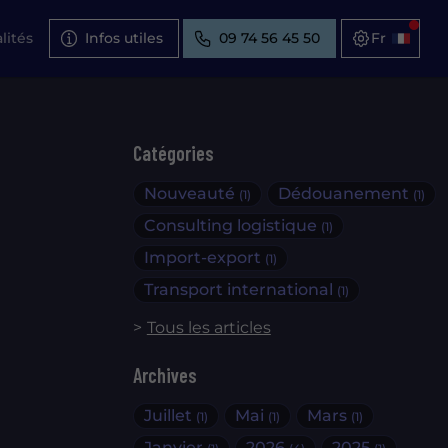
lités
Infos utiles
09 74 56 45 50
Catégories
Nouveauté
Dédouanement
(1)
(1)
Consulting logistique
(1)
Import-export
(1)
Transport international
(1)
Tous les articles
Archives
Juillet
Mai
Mars
(1)
(1)
(1)
Janvier
2026
2025