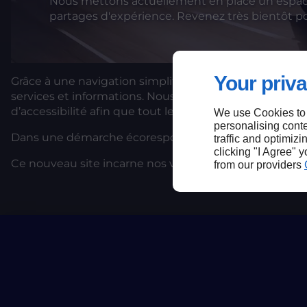
Nous mettons actuellement en place un espace 
partages d'expérience. Revenez très bientôt pou
Your priva
Grâce à une navigation simplifiée et un design épuré,
services et informations. Nous avons également veillé à
d’accessibilité afin que tout le monde puisse en profi
We use Cookies to
personalising conte
Dans une démarche écoresponsable, nous avons optim
traffic and optimizi
clicking "I Agree" 
Ce nouveau site incarne nos valeurs et notre volonté d’
from our providers