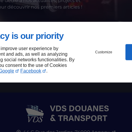
dédié à nos actualités, projets et
r découvrir nos premiers articles !
cy is our priority
 notre site permet à chacun d’accéder plus facilement à
 le rendre plus inclusif, en respectant les meilleures pr
ter pleinement.
 improve user experience by
Customize
nt and ads, as well as analyzing
isé notre site pour réduire notre empreinte numériqu
ng social networks functionalities. By
you consent to the use of Cookies
allier performance, responsabilité et accessibilité.
Google
Facebook
.