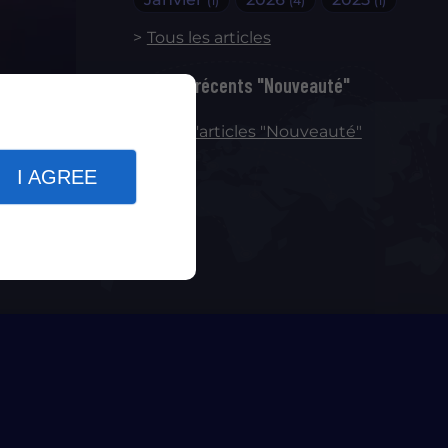
(1)
(4)
(1)
Tous les articles
Articles récents "Nouveauté"
 nos
Plus d'articles "Nouveauté"
atiques
I AGREE
e.