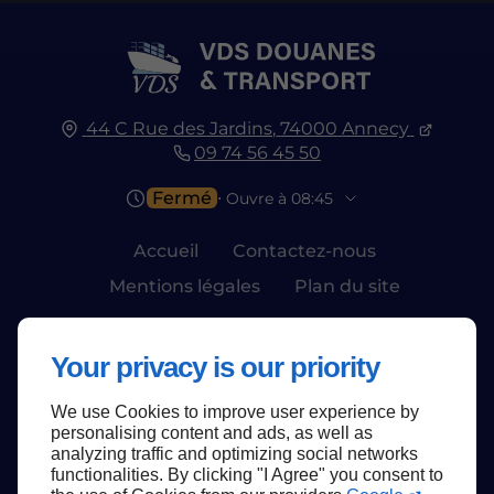
44 C Rue des Jardins,
74000
Annecy
09 74 56 45 50
Fermé
⋅ Ouvre à 08:45
Accueil
Contactez-nous
Mentions légales
Plan du site
Your privacy is our priority
We use Cookies to improve user experience by
Haut de page
personalising content and ads, as well as
analyzing traffic and optimizing social networks
functionalities. By clicking "I Agree" you consent to