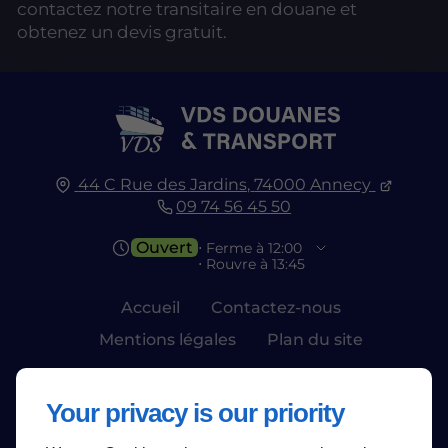
contactez notre transitaire en douane et
obtenez un devis gratuit.
44 C Rue des Jardins,
74000
Annecy
09 74 56 45 50
Ouvert
⋅ Ferme à 12:00
⋅ Rouvre à 13:45
Accueil
Contactez-nous
Mentions légales
Plan du site
Your privacy is our priority