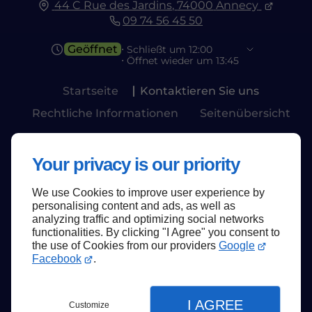
44 C Rue des Jardins,
74000
Annecy
09 74 56 45 50
Geöffnet
⋅ Schließt um 12:00
⋅ Öffnet wieder um 13:45
Startseite
Kontaktieren Sie uns
Rechtliche Informationen
Seitenübersicht
Your privacy is our priority
We use Cookies to improve user experience by
Zum Seitenanfang
personalising content and ads, as well as
analyzing traffic and optimizing social networks
functionalities. By clicking "I Agree" you consent to
the use of Cookies from our providers
Google
Facebook
.
I AGREE
Customize