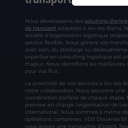
Nous développons des
solutions d'entr
de transport
adaptées à Aix-les-Bains. 
société d'organisation logistique propo
service flexible. Nous gérons vos march
avec soin, du stockage au dédouanemen
expertise en consulting logistique est u
majeur. Nous identifions les meilleures 
pour vos flux.
La proximité de nos services à Aix-les-Ba
notre collaboration. Nous assurons une
coordination parfaite de chaque étape.
prenons en charge l'organisation de tra
international. Nous sommes à même de
opérations complexes. VDS Douanes Et 
vous assure une tranquillité d'esprit. N