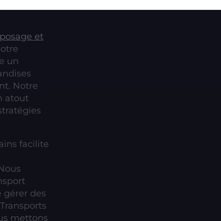
eposage et
Notre
se un
andises
t. Notre
n atout
stratégies
ins facilite
 Nous
nsport
 gérer des
Transports
ous mettons