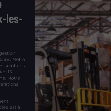
e
x-les-
gestion
Bains. Notre
es solutions
ice 15
ne. Notre
pérations
ment
diée est à