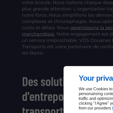
votre écoute. Nous traitons chaque doss
plus grande attention. L'organisation lo
notre force. Nous simplifions les démar
complexes et chronophages. Nous opti
coûts et délais. Nous
garantissons la séc
marchandises
. Notre engagement est de
un service irréprochable. VDS Douanes 
Transports est votre partenaire de confi
les-Bains.
Des solutions
Your priva
We use Cookies to
d'entreposage et de
personalising conte
traffic and optimizi
clicking "I Agree" 
transport à Aix-les-
from our providers