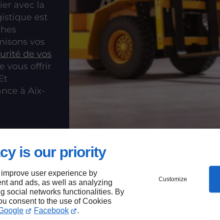
ier avec la
gistique est
ches
misons vos
urité de vos
 vous offrir
Et
ance à Aix-
cy is our priority
 improve user experience by
Customize
nt and ads, as well as analyzing
ng social networks functionalities. By
you consent to the use of Cookies
Bains
Google
Facebook
.