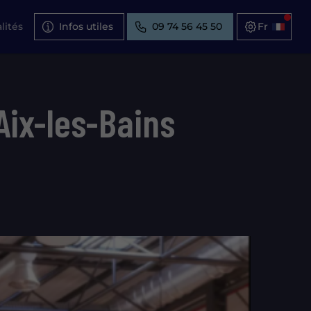
lités
Infos utiles
09 74 56 45 50
Aix-les-Bains