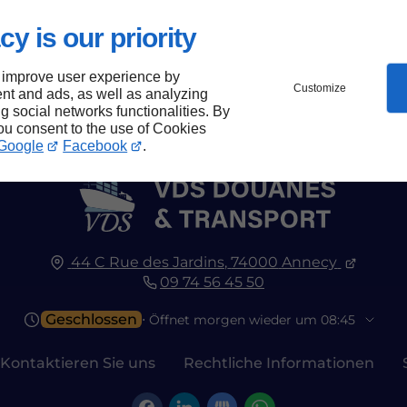
cy is our priority
 improve user experience by
Customize
nt and ads, as well as analyzing
ng social networks functionalities. By
you consent to the use of Cookies
Google
Facebook
.
44 C Rue des Jardins,
74000
Annecy
09 74 56 45 50
Geschlossen
⋅ Öffnet morgen wieder um 08:45
Kontaktieren Sie uns
Rechtliche Informationen