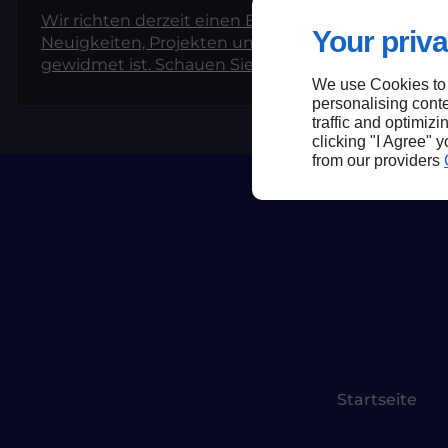
Wir richten derzeit einen Bereich ein, der unseren
Your priva
Neuigkeiten, Projekten und Erfahrungsberichten
gewidmet ist. Schauen Sie bald wieder vorbei, um
We use Cookies to
unsere ersten Artikel zu entdecken!
personalising conte
traffic and optimizi
clicking "I Agree" 
from our providers
Startseite